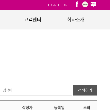
LOGIN
JOIN
고객센터
회사소개
1:1문의
회사개요
자주하는 질문
CEO인사말
고객소리함
연혁
CI소개
계열사
찾아오시는 길
검색하기
작성자
등록일
조회