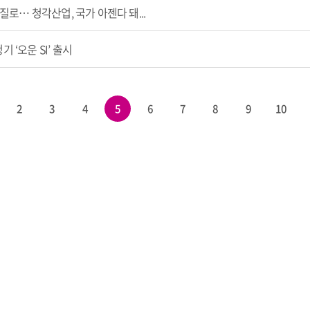
 질로… 청각산업, 국가 아젠다 돼...
 ‘오운 SI’ 출시
2
3
4
5
6
7
8
9
10