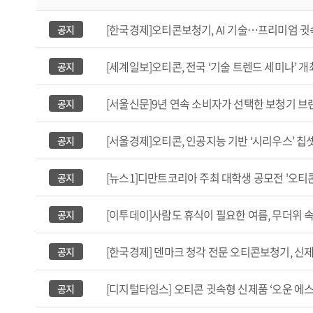
[한국경제]오티콘보청기, AI 기술…프리미엄 귓속형
공지
[세계일보]오티콘, 전국 ‘기술 트렌드 세미나’ 개최
공지
[서울신문]9년 연속 소비자가 선택한 보청기 브
공지
[서울경제]오티콘, 인공지능 기반 ‘시리우스’ 칩
공지
[뉴스1]디만트코리아 주최 대학생 공모전 '오티
공지
[이투데이]사람도 휴식이 필요한 여름, 무더위 
공지
[한국경제] 덴마크 청각 전문 오티콘보청기, 신제품 ‘
공지
[디지털타임스] 오티콘 귓속형 신제품 ‘오운 에스아이(
공지