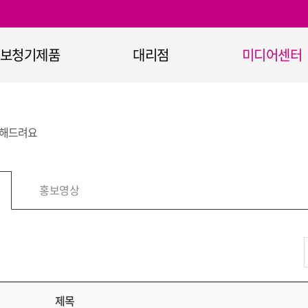
보청기제품
대리점
미디어센터
보청기
대리점 안내
공지사항
정부지원보청기
이벤트
전해드려요
365+ 보청기
홍보자료
청기 무선통신기기
홍보영상
홍보영상
보청기 악세서리
청력진단장비
청취보조장비
난청과 보청기란
제목
오티콘의 기술력