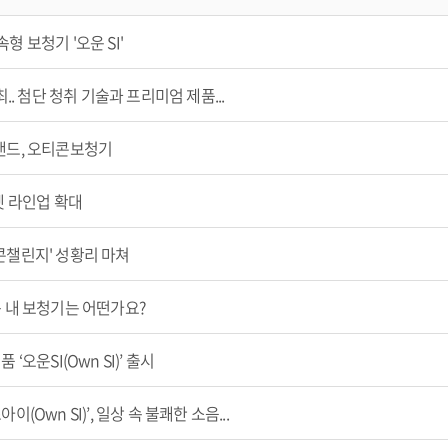
오티콘의 철학
 보청기 '오운 SI'
.. 첨단 청취 기술과 프리미엄 제품...
랜드, 오티콘보청기
셋 라인업 확대
콘챌린지' 성황리 마쳐
속 내 보청기는 어떤가요?
오운SI(Own SI)’ 출시
Own SI)’, 일상 속 불쾌한 소음...