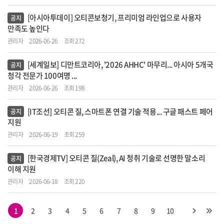
[아시아투데이] 오티콘보청기, 프리미엄 라인업으로 사용자
공지
만족도 높인다
관리자
2026-06-26
조회 272
[세계일보] 디만트코리아, '2026 AHHC' 마무리... 아시아 5개국
공지
청각 전문가 100여명 ...
관리자
2026-06-26
조회 198
[IT조선] 오티콘 질, 스마트폰 연결 기술 적용... 구글 패스트 페어
공지
지원
관리자
2026-06-19
조회 259
[한국경제TV] 오티콘 질(Zeal), AI 청취 기술로 선명한 말소리
공지
이해 지원
관리자
2026-06-18
조회 220
1
2
3
4
5
6
7
8
9
10