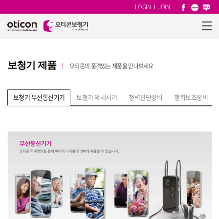
LOGIN
JOIN
보청기 제품
오티콘의 품격있는 제품을 만나보세요
기
보청기 무선통신기기
보청기 악세서리
청력진단장비
청취보조장비