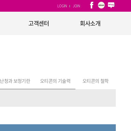
LOGIN
JOIN
고객센터
회사소개
1:1문의
회사개요
자주하는 질문
CEO인사말
고객소리함
연혁
CI소개
난청과 보청기란
오티콘의 기술력
오티콘의 철학
계열사
찾아오시는 길