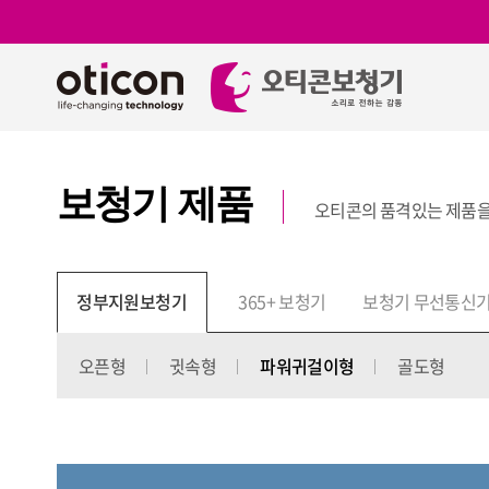
보청기 제품
오티콘의 품격있는 제품
보
기
정부지원보청기
365+ 보청기
보청기 무선통신
오픈형
귓속형
파워귀걸이형
골도형