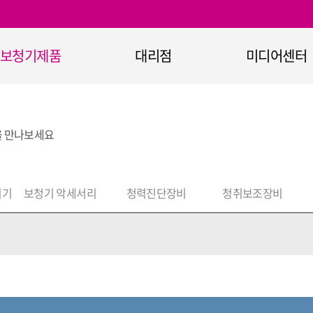
보청기제품
대리점
미디어센터
보청기
대리점 안내
공지사항
정부지원보청기
이벤트
을 만나보세요
365+ 보청기
홍보자료
청기 무선통신기기
홍보영상
기기
보청기 악세서리
청력진단장비
청취보조장비
보청기 악세서리
청력진단장비
청취보조장비
난청과 보청기란
오티콘의 기술력