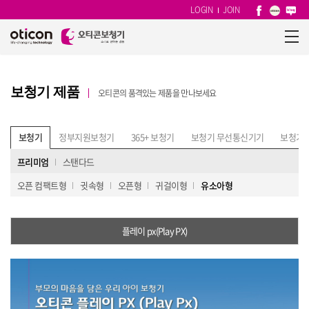
LOGIN
JOIN
보청기 제품
오티콘의 품격있는 제품을 만나보세요
보청기
정부지원보청기
365+ 보청기
보청기 무선통신기기
보청기 
프리미엄
스탠다드
오픈 컴팩트형
귓속형
오픈형
귀걸이형
유소아형
플레이 px(Play PX)