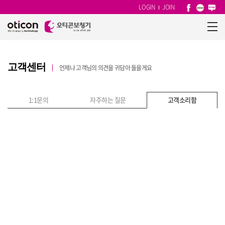
LOGIN
JOIN
고객센터
언제나 고객님의 의견을 귀담아 들을게요
1:1문의
자주하는 질문
고객소리함