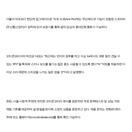
더불어 악토보다 한단계 업그레이드된
‘
악토 프로
(Acto Pro)’
에는 무선헤드셋 기능이 포함된 스트리머
(
무선통신장치
)
가 장착돼 있어 보청기를 통해 음악 감상과 휴대전화 통화가 가능하다
.
오티콘코리아의 박진균 대표는
“
최근에는 먼지의 침투를 막고 수심
1m
에서도
30
분 동안 견딜 수
있는
‘IP57’
을 획득해 스키나 보드를 즐기는 젊은 층도 사용할 수 있도록 했다
”
며
“
악토를 착용하면 더
이상 소리 때문에 소외감을 느끼는 일은 없을 것
”
이라고 설명했다
.
한편
,
서울 시청역 주변에 위치한 오티콘코리아 본사를 방문하면 무료 청력테스트 및 상담
,
악토
체험 기회를 제공하며 설 명절을 맞이해 소정의 상품을 증정하고 있다
.
제품 문의는 전화
(02-2022-
3910)
또는 홈페이지
(
www.oticonkorea.com
)
를 통해 확인 가능하다
.