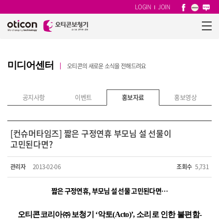
LOGIN
JOIN
미디어센터
오티콘의 새로운 소식을 전해드려요
공지사항
이벤트
홍보자료
홍보영상
[컨슈머타임즈] 짧은 구정연휴 부모님 설 선물이
고민된다면?
관리자
2013-02-06
조회수
5,731
짧은 구정연휴
,
부모님 설 선물 고민된다면…
오티콘코리아㈜ 보청기
‘
악토
(Acto)’,
소리로 인한 불편함
-