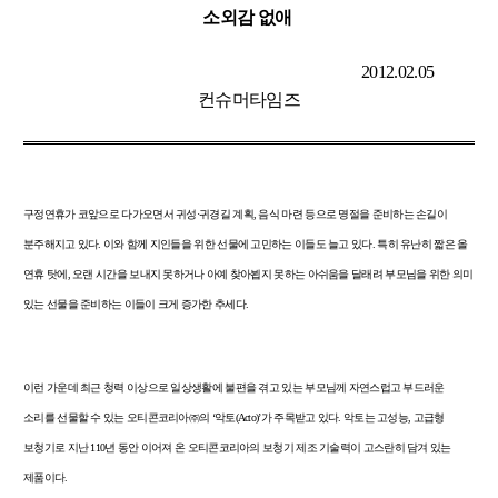
소외감 없애
2012.02.05
컨슈머타임즈
구정연휴가 코앞으로 다가오면서 귀성·귀경길 계획
,
음식 마련 등으로 명절을 준비하는 손길이
분주해지고 있다
.
이와 함께 지인들을 위한 선물에 고민하는 이들도 늘고 있다
.
특히 유난히 짧은 올
연휴 탓에
,
오랜 시간을 보내지 못하거나 아예 찾아뵙지 못하는 아쉬움을 달래려 부모님을 위한 의미
있는 선물을 준비하는 이들이 크게 증가한 추세다
.
이런 가운데 최근 청력 이상으로 일상생활에 불편을 겪고 있는 부모님께 자연스럽고 부드러운
소리를 선물할 수 있는 오티콘코리아㈜의
‘
악토
(Acto)’
가 주목받고 있다
.
악토는 고성능
,
고급형
보청기로 지난
110
년 동안 이어져 온 오티콘코리아의 보청기 제조 기술력이 고스란히 담겨 있는
제품이다
.