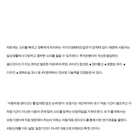
악토에는 소리를 빠르고 정확하게 처리하는
‘
라이즈
2(RISE2)
칩셋
’
이 장착돼 있다
.
때문에 사용자는
일상생활에서 다양하고 풍부한 소리를 들을 수 있게 된다
.
투자은행이자 자산운용업체인
골드만삭스가 지난
2011
년 발표한 자료에 따르면
,
라이즈
2
칩셋은
▲
양이통신
▲방향성 유지 ▲
디자인 ▲청력손실 표시 등
4
개 항목에서 진보된 기술력을 인정받은 바 있다
.
‘
자동적응 관리모드
’
를 탑재한 점도 눈에 띈다
.
보청기는 개인에 따라 초기 적응 기간이 필요하고 이
적응기간이 지나면 사용자 귀에 맞게 소리를 맞추는 피팅작업을 거쳐야 한다
.
또 이를 위해서는
보청기센터에 직접 방문해야 하는데 악토는 자동적응 관리모드를 통해 이런 번거로움을 줄였다
.
피팅단계를 미리 설정
,
일정기간이 지나면 자동으로 피팅되도록 한 것이다
.