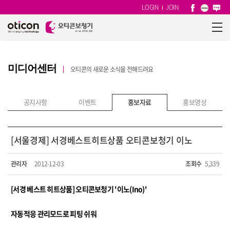
LOGIN
JOIN
미디어센터
오티콘의 새로운 소식을 전해드려요
공지사항
이벤트
홍보자료
홍보영상
[서울경제] 서경베스트히트상품 오티콘보청기 이노
관리자
2012-12-03
조회수
5,339
[서경 베스트 히트상품] 오티콘보청기 '이노(Ino)'
자동적응 관리모드로 피팅 쉬워