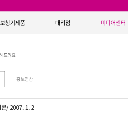
보청기제품
대리점
미디어센터
보청기
대리점 안내
공지사항
정부지원보청기
이벤트
전해드려요
365+ 보청기
홍보자료
청기 무선통신기기
홍보영상
홍보영상
보청기 악세서리
청력진단장비
청취보조장비
2007. 1. 2
난청과 보청기란
오티콘의 기술력