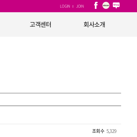
LOGIN
JOIN
고객센터
회사소개
1:1문의
회사개요
자주하는 질문
CEO인사말
고객소리함
연혁
CI소개
계열사
찾아오시는 길
조회수
5,329